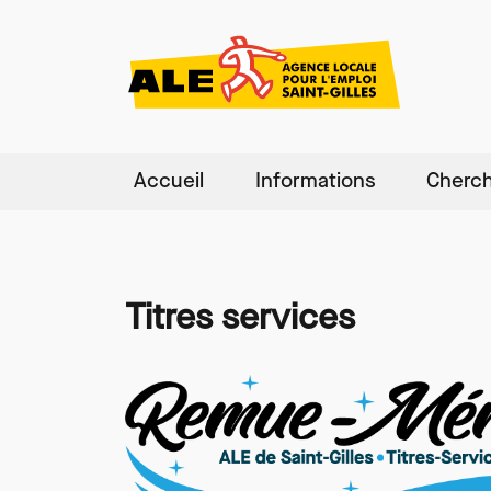
Accueil
Informations
Cherch
Aller au contenu principal
Titres services
Paragraphes
Image
Image