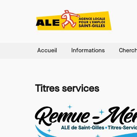
Accueil
Informations
Cherch
Aller au contenu principal
Titres services
Paragraphes
Image
Image