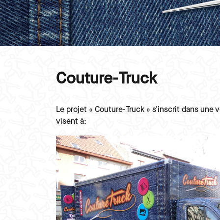
Couture-Truck
Paragraphes
Texte
Le projet « Couture-Truck » s'inscrit dans une 
visent à:
Image
Image